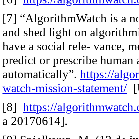
[7] “AlgorithmWatch is a non
and shed light on algorithm
have a social rele‐ vance, m
predict or prescribe human 
automatically”.
https://alg
watch‐mission‐statement/
[
[8]
https://algorithmwatch
a 20170614].