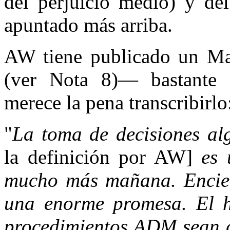
del perjuicio medio) y de
apuntado más arriba.
AW tiene publicado un M
(ver Nota 8)— bastante 
merece la pena transcribirlo
"
La toma de decisiones a
la definición por AW]
es u
mucho más mañana. Encier
una enorme promesa. El h
procedimientos ADM sean c