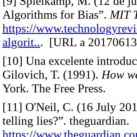
[9] Spielkamp, M. (12 de ju
Algorithms for Bias”.
MIT 
https://www.technologyrev
algorit..
. [URL a 20170613
[10] Una excelente introdu
Gilovich, T. (1991).
How we
York. The Free Press.
[11] O'Neil, C. (16 July 20
telling lies?”. theguardian.
https://www.theguardian.c