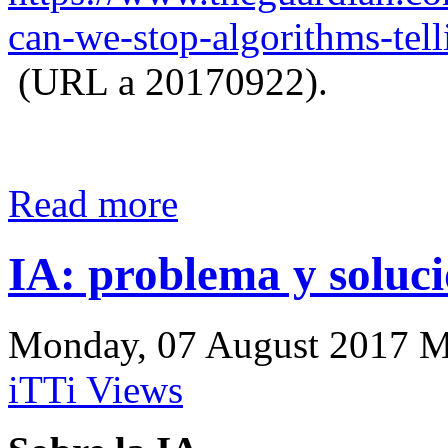
can‐we‐stop‐algorithms‐te
(URL a 20170922).
Read more
IA: problema y soluci
Monday, 07 August 2017 Mar
iTTi Views