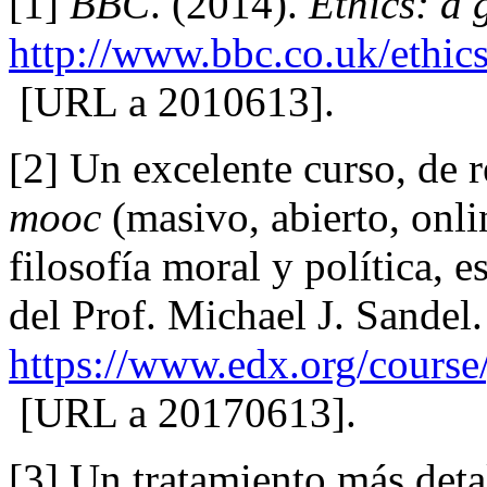
[1]
BBC
. (2014).
Ethics: a 
http://www.bbc.co.uk/ethics
[URL a 2010613].
[2] Un excelente curso, de r
mooc
(masivo, abierto, onlin
filosofía moral y política, 
del Prof. Michael J. Sandel.
https://www.edx.org/course
[URL a 20170613].
[3] Un tratamiento más deta