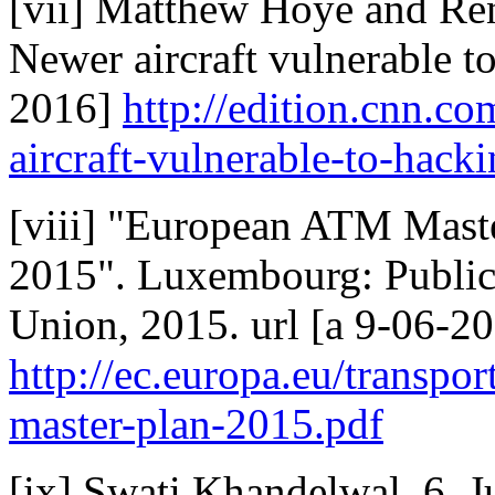
[vii] Matthew Hoye and Re
Newer aircraft vulnerable t
2016]
http://edition.cnn.c
aircraft-vulnerable-to-hacki
[viii] "European ATM Maste
2015". Luxembourg: Publica
Union, 2015. url [a 9-06-2
http://ec.europa.eu/transpo
master-plan-2015.pdf
[ix] Swati Khandelwal, 6, J