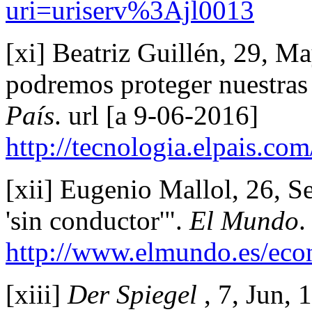
uri=uriserv%3Ajl0013
[xi] Beatriz Guillén, 29, M
podremos proteger nuestras 
País
. url [a 9-06-2016]
http://tecnologia.elpais.c
[xii] Eugenio Mallol, 26, S
'sin conductor'".
El Mundo
.
http://www.elmundo.es/ec
[xiii]
Der Spiegel
, 7, Jun, 