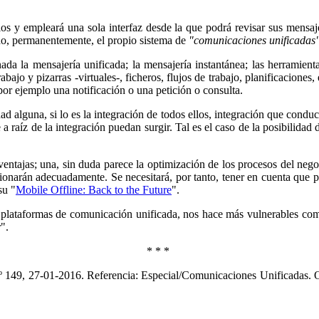
os y empleará una sola interfaz desde la que podrá revisar sus mensaje
do, permanentemente, el propio sistema de
"comunicaciones unificadas"
da la mensajería unificada; la mensajería instantánea; las herramient
bajo y pizarras -virtuales-, ficheros, flujos de trabajo, planificaciones,
por ejemplo una notificación o una petición o consulta.
alguna, si lo es la integración de todos ellos, integración que conduce 
a raíz de la integración puedan surgir. Tal es el caso de la posibilidad
ntajas; una, sin duda parece la optimización de los procesos del nego
cionarán adecuadamente. Se necesitará, por tanto, tener en cuenta que
su "
Mobile Offline: Back to the Future
".
s plataformas de comunicación unificada, nos hace más vulnerables com
ar".
* * *
º 149, 27-01-2016. Referencia: Especial/Comunicaciones Unificadas. 