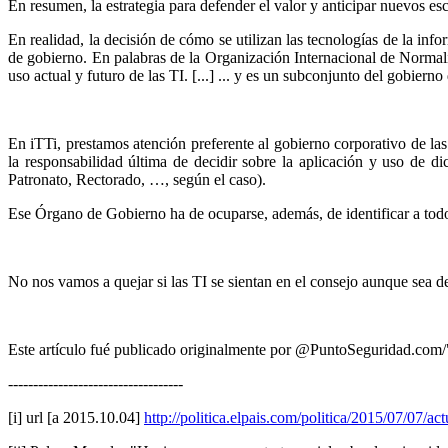
En resumen, la estrategia para defender el valor y anticipar nuevos e
En realidad, la decisión de cómo se utilizan las tecnologías de la in
de gobierno. En palabras de la Organización Internacional de Norma
uso actual y futuro de las TI. [...] ... y es un subconjunto del gobiern
En iTTi, prestamos atención preferente al gobierno corporativo de las 
la responsabilidad última de decidir sobre la aplicación y uso de 
Patronato, Rectorado, …, según el caso).
Ese Órgano de Gobierno ha de ocuparse, además, de identificar a todos
No nos vamos a quejar si las TI se sientan en el consejo aunque sea de
Este artículo fué publicado originalmente por @PuntoSeguridad.com/
-----------------------------------
[i] url [a 2015.10.04]
http://politica.elpais.com/politica/2015/07/07