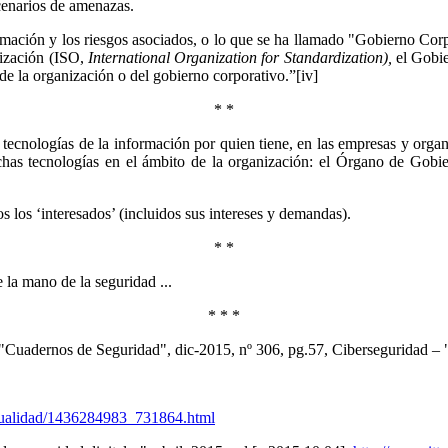
scenarios de amenazas.
formación y los riesgos asociados, o lo que se ha llamado "Gobierno Cor
lización (ISO,
International Organization for Standardization),
el Gobie
o de la organización o del gobierno corporativo.”[iv]
* *
tecnologías de la información por quien tiene, en las empresas y organi
dichas tecnologías en el ámbito de la organización: el Órgano de Gobi
 los ‘interesados’ (incluidos sus intereses y demandas).
* *
 la mano de la seguridad ...
* * *
"Cuadernos de Seguridad", dic-2015, nº 306, pg.57, Ciberseguridad –
/actualidad/1436284983_731864.html