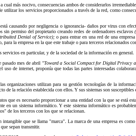
os a cual más nocivo, consecuencias ambos de considerarlos irremediables
de utilizar los servicios proporcionados a través de la red, como consec
o está causando por negligencia o ignorancia- daños por virus con efect
os sin permiso del propietario creando redes de ordenadores esclavos
tribuited Denial of Service);
o para entrar en una red de una empresa 
, para la empresa en la que este trabaje o para terceros relacionados con
s servicios en particular, y de la sociedad de la información en general.
 pasado mes de abril
"Toward
a
Social Compact for Digital Privacy a
n el uso de internet, proponía que todas las partes interesadas colabo
las organizaciones utilizan para su gestión tecnologías de la informa
cto de la relación establecida con ellos. Y sus sistemas son susceptibles
datos que es necesario proporcionar a una entidad con la que se está es
e en un sistema informático. Y este sistema informático es probableme
os" de los terceros con los que se relacionan.
 intangible que se llama "marca". La marca de una empresa es como la
 que sepan transmitir.