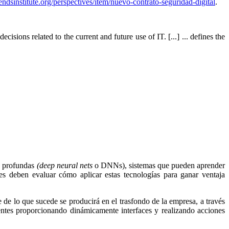
endsinstitute.org/perspectives/item/nuevo-contrato-seguridad-digital
.
ions related to the current and future use of IT. [...] ... defines the
es profundas
(deep neural nets
o DNNs), sistemas que pueden aprender
es deben evaluar cómo aplicar estas tecnologías para ganar ventaja
 de lo que sucede se producirá en el trasfondo de la empresa, a través
entes proporcionando dinámicamente interfaces y realizando acciones