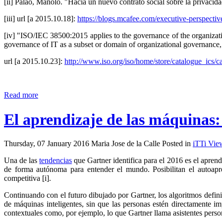
[ii] Palao, Manolo. "Hacia un nuevo contrato social sobre la privacidad
[iii] url [a 2015.10.18]:
https://blogs.mcafee.com/executive-perspectives
[iv] "ISO/IEC 38500:2015 applies to the governance of the organization
governance of IT as a subset or domain of organizational governance, 
url [a 2015.10.23]:
http://www.iso.org/iso/home/store/catalogue_ics
Read more
El aprendizaje de las máquinas: 
Thursday, 07 January 2016 Maria Jose de la Calle Posted in
iTTi Vie
Una de las
tendencias
que Gartner identifica para el 2016 es el apren
de forma autónoma para entender el mundo. Posibilitan el autoapre
competitiva [i].
Continuando con el futuro dibujado por Gartner, los algoritmos defini
de máquinas inteligentes, sin que las personas estén directamente
contextuales como, por ejemplo, lo que Gartner llama asistentes perso