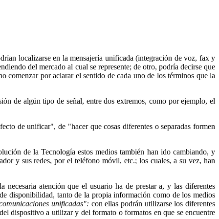
ían localizarse en la mensajería unificada (integración de voz, fax y
diendo del mercado al cual se represente; de otro, podría decirse que
no comenzar por aclarar el sentido de cada uno de los términos que la
isión de algún tipo de señal, entre dos extremos, como por ejemplo, el
efecto de unificar", de "hacer que cosas diferentes o separadas formen
evolución de la Tecnología estos medios también han ido cambiando, y
or y sus redes, por el teléfono móvil, etc.; los cuales, a su vez, han
necesaria atención que el usuario ha de prestar a, y las diferentes
a de disponibilidad, tanto de la propia información como de los medios
comunicaciones unificadas":
con ellas podrán utilizarse los diferentes
l dispositivo a utilizar y del formato o formatos en que se encuentre