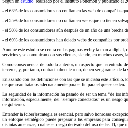
Según un
estudio
, realizado por el instituto Ponemon y publicado el 
- el 63% de los consumidores no confían en las web de compañías que
- el 55% de los consumidores no confían en webs que no tienen salvag
- el 50% de los consumidores aún después de un año de una brecha 
- el 69% de los consumidores han dejado webs de compañías por pro
Aunque este estudio se centra en las páginas web y la marca digital, 
servicios y se comunican con sus clientes, siendo, en muchos casos, l
Como consecuencia de todo lo anterior, un aspecto que ha entrado de 
terceros, y, por tanto, contractualmente o no, deben ser garantes de l
Enlazando con las definiciones con las que se iniciaba este artículo,
de que sean tratados adecuadamente para el fin para el que se ceden.
La seguridad de la información ha pasado de ser un tema "de los inf
información, especialmente, del "siempre conectados" es un riesgo qu
de gobierno.
Entender la [ciber]estrategia es esencial, pero salvo honrosas excepci
un enfoque estratégico puede preparar a las empresas para conseguir 
distintas amenazas, cual es el riesgo derivado del uso de las TI, qué 