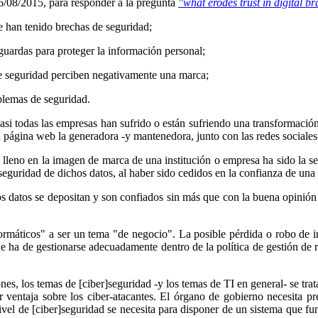
26/08/2015, para responder a la pregunta
"what erodes trust in digital b
 han tenido brechas de seguridad;
uardas para proteger la información personal;
de seguridad perciben negativamente una marca;
blemas de seguridad.
casi todas las empresas han sufrido o están sufriendo una transformación
a página web la generadora -y mantenedora, junto con las redes sociales-
lleno en la imagen de marca de una institución o empresa ha sido la seg
a seguridad de dichos datos, al haber sido cedidos en la confianza de una
 los datos se depositan y son confiados sin más que con la buena opinió
ormáticos" a ser un tema "de negocio". La posible pérdida o robo de in
e ha de gestionarse adecuadamente dentro de la política de gestión de r
ones, los temas de [ciber]seguridad -y los temas de TI en general- se tr
ventaja sobre los ciber-atacantes. El órgano de gobierno necesita pre
nivel de [ciber]seguridad se necesita para disponer de un sistema que fun