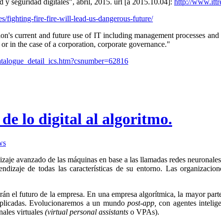
 y seguridad digitales", abril, 2015. url [a 2015.10.04]:
http://www.ittr
/fighting-fire-fire-will-lead-us-dangerous-future/
's current and future use of IT including management processes and decis
or in the case of a corporation, corporate governance."
/catalogue_detail_ics.htm?csnumber=62816
de lo digital al algoritmo.
ws
dizaje avanzado de las máquinas en base a las llamadas redes neuronal
ndizaje de todas las características de su entorno. Las organizacion
rán el futuro de la empresa. En una empresa algorítmica, la mayor parte
 implicadas. Evolucionaremos a un mundo
post-app,
con agentes intelig
nales virtuales
(virtual personal assistants
o VPAs).