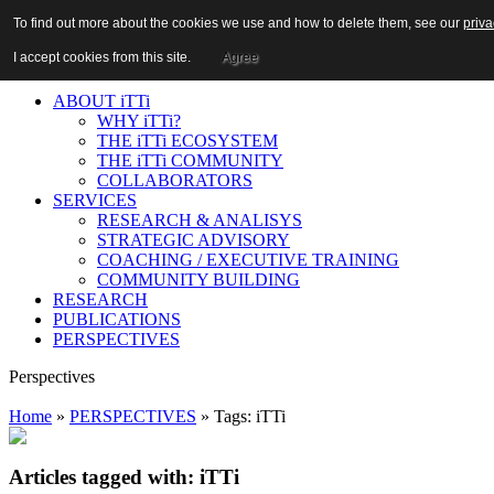
n:
To find out more about the cookies we use and how to delete them, see our
To find out more about the cookies we use and how to delete them, see our
priva
priva
Login
|
Register
I accept cookies from this site.
I accept cookies from this site.
Agree
Agree
ABOUT iTTi
WHY iTTi?
THE iTTi ECOSYSTEM
THE iTTi COMMUNITY
COLLABORATORS
SERVICES
RESEARCH & ANALISYS
STRATEGIC ADVISORY
COACHING / EXECUTIVE TRAINING
COMMUNITY BUILDING
RESEARCH
PUBLICATIONS
PERSPECTIVES
Perspectives
Home
»
PERSPECTIVES
» Tags: iTTi
Articles tagged with: iTTi