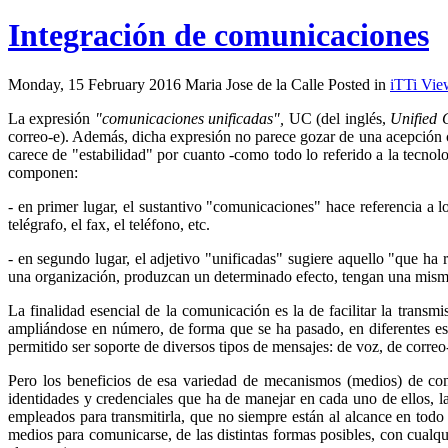
Integración de comunicaciones
Monday, 15 February 2016 Maria Jose de la Calle Posted in
iTTi Vie
La expresión
"comunicaciones unificadas",
UC (del inglés,
Unified 
correo-e). Además, dicha expresión no parece gozar de una acepción c
carece de "estabilidad" por cuanto -como todo lo referido a la tecno
componen:
- en primer lugar, el sustantivo "comunicaciones" hace referencia a l
telégrafo, el fax, el teléfono, etc.
- en segundo lugar, el adjetivo "unificadas" sugiere aquello "que ha 
una organización, produzcan un determinado efecto, tengan una mism
La finalidad esencial de la comunicación es la de facilitar la tran
ampliándose en número, de forma que se ha pasado, en diferentes estad
permitido ser soporte de diversos tipos de mensajes: de voz, de correo
Pero los beneficios de esa variedad de mecanismos (medios) de comu
identidades y credenciales que ha de manejar en cada uno de ellos, la
empleados para transmitirla, que no siempre están al alcance en todo 
medios para comunicarse, de las distintas formas posibles, con cualq