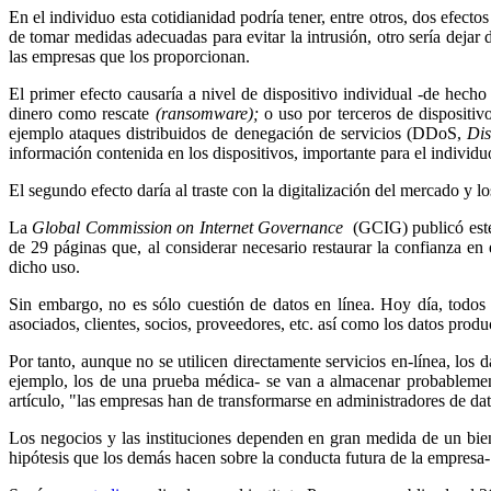
En el individuo esta cotidianidad podría tener, entre otros, dos efect
de tomar medidas adecuadas para evitar la intrusión, otro sería dejar 
las empresas que los proporcionan.
El primer efecto causaría a nivel de dispositivo individual -de hech
dinero como rescate
(ransomware);
o uso por terceros de dispositiv
ejemplo ataques distribuidos de denegación de servicios (DDoS,
Dis
información contenida en los dispositivos, importante para el individuo
El segundo efecto daría al traste con la digitalización del mercado y lo
La
Global Commission on Internet Governance
(GCIG) publicó este
de 29 páginas que, al considerar necesario restaurar la confianza e
dicho uso.
Sin embargo, no es sólo cuestión de datos en línea. Hoy día, todos 
asociados, clientes, socios, proveedores, etc. así como los datos produ
Por tanto, aunque no se utilicen directamente servicios en-línea, los 
ejemplo, los de una prueba médica- se van a almacenar probablement
artículo, "las empresas han de transformarse en administradores de dat
Los negocios y las instituciones dependen en gran medida de un bien
hipótesis que los demás hacen sobre la conducta futura de la empresa-