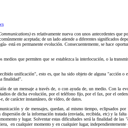
ws
Communications)
es relativamente nueva con unos antecedentes que podr
omúnmente aceptada; de un lado atiende a diferentes significados depen
logía- está en permanente evolución. Consecuentemente, se hace oportu
os medios que permiten que se establezca la interlocución, o la transm
recibido unificación", esto es, que ha sido objeto de alguna "acción o 
a finalidad".
smisión de un mensaje a través de, o con ayuda de, un medio. Con la 
ios de dicha evolución, por el teléfono fijo, por el fax, por el ordenad
-e, de carácter instantáneo, de vídeo, de datos.
nicación y de mensajes, quedan, al mismo tiempo, eclipsados por la 
 dispersión de la información tratada (enviada, recibida, etc) y la falt
momento y lugar. Solventar estas dificultades será la finalidad de las
"
uiera, en cualquier momento y en cualquier lugar, independientemente de