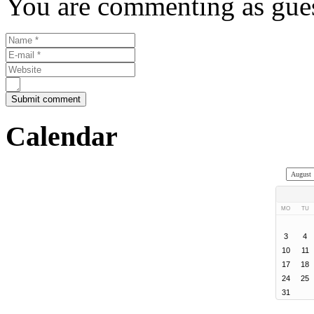
You are commenting as gues
Calendar
MO
TU
3
4
10
11
17
18
24
25
31