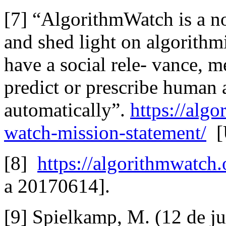
[7] “AlgorithmWatch is a non
and shed light on algorithm
have a social rele‐ vance, m
predict or prescribe human 
automatically”.
https://alg
watch‐mission‐statement/
[
[8]
https://algorithmwatch
a 20170614].
[9] Spielkamp, M. (12 de ju