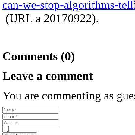
can‐we‐stop‐algorithms‐te
(URL a 20170922).
Comments (0)
Leave a comment
You are commenting as gues