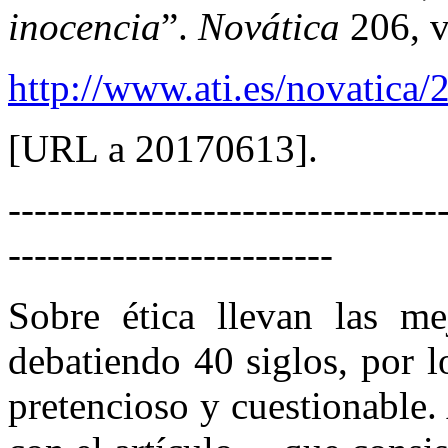
inocencia
”.
Novática
206, v
http://www.ati.es/novatica
[URL a 20170613].
---------------------------------
-------------------------
Sobre ética llevan las m
debatiendo 40 siglos, por lo
pretencioso y cuestionable