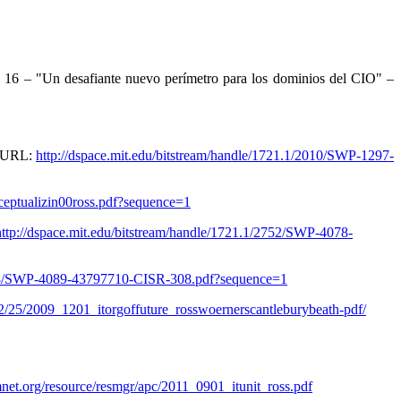
 16 – "Un desafiante nuevo perímetro para los dominios del CIO" –
2. URL:
http://dspace.mit.edu/bitstream/handle/1721.1/2010/SWP-1297-
nceptualizin00ross.pdf?sequence=1
http://dspace.mit.edu/bitstream/handle/1721.1/2752/SWP-4078-
/2758/SWP-4089-43797710-CISR-308.pdf?sequence=1
/12/25/2009_1201_itorgoffuture_rosswoernerscantleburybeath-pdf/
net.org/resource/resmgr/apc/2011_0901_itunit_ross.pdf