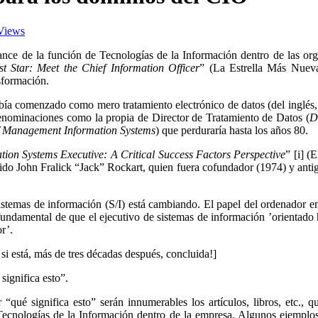
Views
ance de la función de Tecnologías de la Información dentro de las or
 Star: Meet the Chief Information Officer
” (La Estrella Más Nueva
nsformación.
abía comenzado como mero tratamiento electrónico de datos (del inglé
denominaciones como la propia de Director de Tratamiento de Datos (
D
f Management Information Systems
) que perduraría hasta los años 80.
tion Systems Executive: A Critical Success Factors Perspective
” [i] (
ecido John Fralick “Jack” Rockart, quien fuera cofundador (1974) y ant
sistemas de información (S/I) está cambiando. El papel del ordenador en
fundamental de que el ejecutivo de sistemas de información ’orientado 
r’.
 si está, más de tres décadas después, concluida!]
significa esto”.
 “qué significa esto” serán innumerables los artículos, libros, etc., q
Tecnologías de la Información dentro de la empresa. Algunos ejemplos 