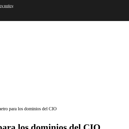
cy policy
cy policy
.
.
etro para los dominios del CIO
para los dominios del CIO