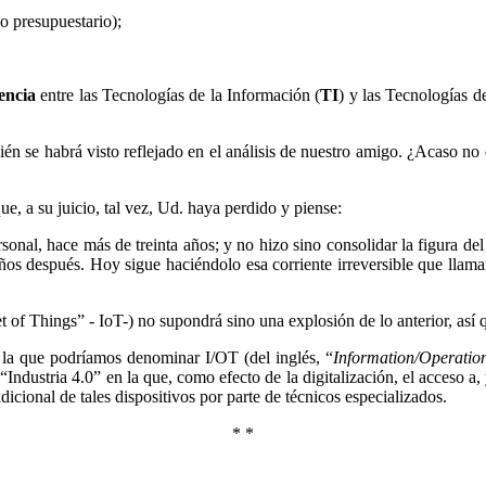
so presupuestario);
encia
entre las Tecnologías de la Información (
TI
) y las Tecnologías d
 se habrá visto reflejado en el análisis de nuestro amigo. ¿Acaso no con
ue, a su juicio, tal vez, Ud. haya perdido y piense:
sonal, hace más de treinta años; y no hizo sino consolidar la figura del
os años después. Hoy sigue haciéndolo esa corriente irreversible que 
et of Things” - IoT-) no supondrá sino una explosión de lo anterior, así q
”, la que podríamos denominar I/OT (del inglés, “
Information/Operatio
 “Industria 4.0” en la que, como efecto de la digitalización, el acceso a
icional de tales dispositivos por parte de técnicos especializados.
* *