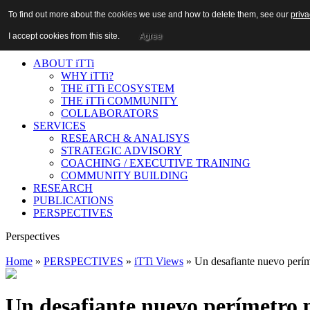
n:
To find out more about the cookies we use and how to delete them, see our
To find out more about the cookies we use and how to delete them, see our
priva
priva
Login
|
Register
I accept cookies from this site.
I accept cookies from this site.
Agree
Agree
ABOUT iTTi
WHY iTTi?
THE iTTi ECOSYSTEM
THE iTTi COMMUNITY
COLLABORATORS
SERVICES
RESEARCH & ANALISYS
STRATEGIC ADVISORY
COACHING / EXECUTIVE TRAINING
COMMUNITY BUILDING
RESEARCH
PUBLICATIONS
PERSPECTIVES
Perspectives
Home
»
PERSPECTIVES
»
iTTi Views
» Un desafiante nuevo perím
Un desafiante nuevo perímetro 