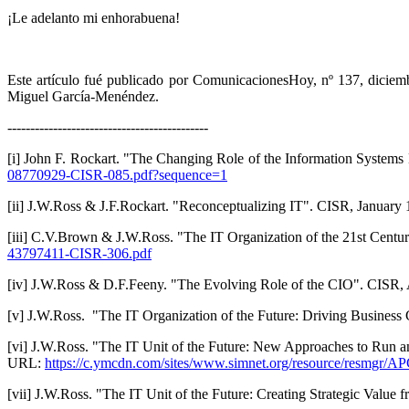
¡Le adelanto mi enhorabuena!
Este artículo fué publicado por ComunicacionesHoy, nº 137, dicie
Miguel García-Menéndez.
--------------------------------------------
[i] John F. Rockart. "The Changing Role of the Information Systems
08770929-CISR-085.pdf?sequence=1
[ii] J.W.Ross & J.F.Rockart. "Reconceptualizing IT". CISR, Januar
[iii] C.V.Brown & J.W.Ross. "The IT Organization of the 21st Cent
43797411-CISR-306.pdf
[iv] J.W.Ross & D.F.Feeny. "The Evolving Role of the CIO". CISR
[v] J.W.Ross. "The IT Organization of the Future: Driving Busine
[vi] J.W.Ross. "The IT Unit of the Future: New Approaches to Run 
URL:
https://c.ymcdn.com/sites/www.simnet.org/resource/resmgr/A
[vii] J.W.Ross. "The IT Unit of the Future: Creating Strategic Valu