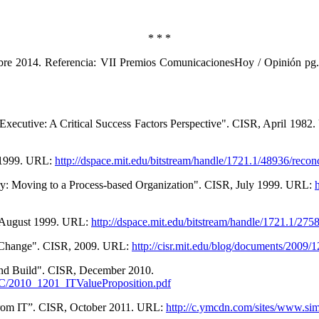
* * *
mbre 2014. Referencia: VII Premios ComunicacionesHoy / Opinión pg.
 Executive: A Critical Success Factors Perspective". CISR, April 198
y 1999. URL:
http://dspace.mit.edu/bitstream/handle/1721.1/48936/reco
ury: Moving to a Process-based Organization". CISR, July 1999. URL:
, August 1999. URL:
http://dspace.mit.edu/bitstream/handle/1721.1
ss Change". CISR, 2009. URL:
http://cisr.mit.edu/blog/documents/2009
and Build". CISR, December 2010.
PC/2010_1201_ITValueProposition.pdf
e from IT”. CISR, October 2011. URL:
http://c.ymcdn.com/sites/www.sim