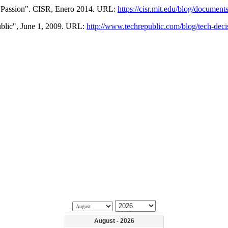
w Passion". CISR, Enero 2014. URL:
https://cisr.mit.edu/blog/documen
ublic", June 1, 2009. URL:
http://www.techrepublic.com/blog/tech-decis
August - 2026