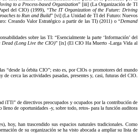
Moving to a Process-based Organization
” [iii] (La Organización de TI
Papel del CIO) (1999), “
The IT Organization of the Future: Driving
roaches to Run and Build
” [vi] (La Unidad de TI del Futuro: Nuevos
ro: Creando Valor Estratégico a partir de las TI) (2011) o “
Demand
nsabilidades sobre las TI: “Esencialmente la parte ‘Información’ del
s Dead (Long Live the CIO)
” [ix] (El CIO Ha Muerto -Larga Vida al
zadas “desde la órbita CIO”; esto es, por CIOs o promotores del mundo
de cerca las actividades pasadas, presentes y, casi, futuras del CIO.
d iTTi” de directivos preocupados y ocupados por la contribución de
 lleno de oportunidades -y, sobre todo, retos- para la función auditora
s), hoy, han trascendido sus espacios naturales tradicionales. Como
formación de su organización se ha visto abocada a ampliar su lista de