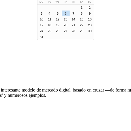
MO
TU
WE
TH
FR
SA
SU
1
2
3
4
5
6
7
8
9
10
11
12
13
14
15
16
17
18
19
20
21
22
23
24
25
26
27
28
29
30
31
 interesante modelo de mercado digital, basado en cruzar —de forma mat
ias’ y numerosos ejemplos.