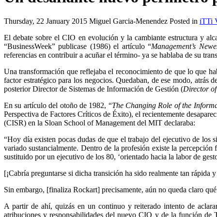
Thursday, 22 January 2015 Miguel Garcia-Menendez Posted in
iTTi 
El debate sobre el CIO en evolución y la cambiante estructura y alc
“BusinessWeek” publicase (1986) el artículo “
Management’s Newest
referencias en contribuir a acuñar el término- ya se hablaba de su tra
Una transformación que reflejaba el reconocimiento de que lo que h
factor estratégico para los negocios. Quedaban, de ese modo, atrás 
posterior Director de Sistemas de Información de Gestión (
Director o
En su artículo del otoño de 1982, “
The Changing Role of the Informa
Perspectiva de Factores Críticos de Éxito), el recientemente desapar
(CISR) en la Sloan School of Management del MIT declaraba:
“Hoy día existen pocas dudas de que el trabajo del ejecutivo de los 
variado sustancialmente. Dentro de la profesión existe la percepción 
sustituido por un ejecutivo de los 80, ‘orientado hacia la labor de gesto
[¡Cabría preguntarse si dicha transición ha sido realmente tan rápida y
Sin embargo, [finaliza Rockart] precisamente, aún no queda claro qué 
A partir de ahí, quizás en un continuo y reiterado intento de aclarar
atribuciones y responsabilidades del nuevo CIO y de la función de 