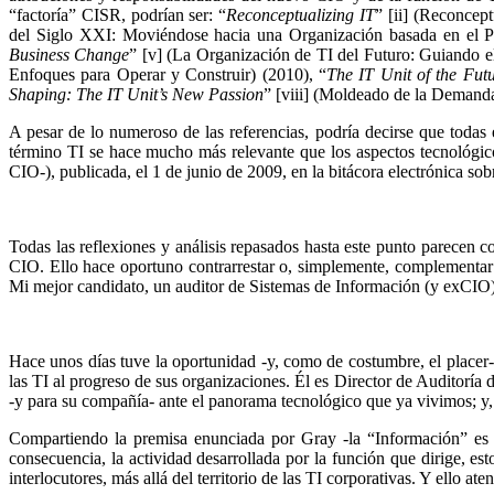
“factoría” CISR, podrían ser: “
Reconceptualizing IT
” [ii] (Reconcept
del Siglo XXI: Moviéndose hacia una Organización basada en el P
Business Change
” [v] (La Organización de TI del Futuro: Guiando e
Enfoques para Operar y Construir) (2010), “
The IT Unit of the Futu
Shaping: The IT Unit’s New Passion
” [viii] (Moldeado de la Demand
A pesar de lo numeroso de las referencias, podría decirse que todas
término TI se hace mucho más relevante que los aspectos tecnológico
CIO-), publicada, el 1 de junio de 2009, en la bitácora electrónica so
Todas las reflexiones y análisis repasados hasta este punto parecen 
CIO. Ello hace oportuno contrarrestar o, simplemente, complementar e
Mi mejor candidato, un auditor de Sistemas de Información (y exCIO
Hace unos días tuve la oportunidad -y, como de costumbre, el place
las TI al progreso de sus organizaciones. Él es Director de Auditoría 
-y para su compañía- ante el panorama tecnológico que ya vivimos; y, p
Compartiendo la premisa enunciada por Gray -la “Información” es lo
consecuencia, la actividad desarrollada por la función que dirige, es
interlocutores, más allá del territorio de las TI corporativas. Y ello ate