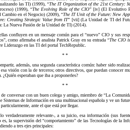
ualizando las TI) (1999), “
The IT Organization of the 21st Century: 
roceso) (1999), “
The Evolving Role of the CIO
” [iv] (El Evolutivo 
l Cambio en el Negocio) (2009), “
The IT Unit of the Future: New App
re: Creating Strategic Value from IT
” [vii] (La Unidad de TI del Futu
a: La Nueva Pasión de la Unidad de TI) (2014).
 ellas confluyen en un mensaje común para el “nuevo” CIO y sus respo
s”, como afirmaba el analista Patrick Gray en su entrada “
The CIO i
bre Liderazgo en las TI del portal TechRepublic.
* *
compartir, además, una segunda característica común: haber sido reali
sa visión con la de terceros; otros directivos, que puedan conocer muy 
). ¿Quién esperaban que iba a proponerles?
* *
r- de conversar con un buen colega y amigo, miembro de “La Comunida
de Sistemas de Información en una multinacional española y ve un futuro
articularmente, ante el que está por llegar.
 verdaderamente relevante-, a su juicio, esa información (sus fuente
to es, la supervisión del “comportamiento” de las Tecnologías de la In
ndiendo a tres ejes principales: