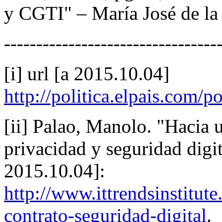
y CGTI" – María José de la
---------------------------------
[i] url [a 2015.10.04]
http://politica.elpais.com
[ii] Palao, Manolo. "Hacia 
privacidad y seguridad digita
2015.10.04]:
http://www.ittrendsinstitut
contrato-seguridad-digital
.