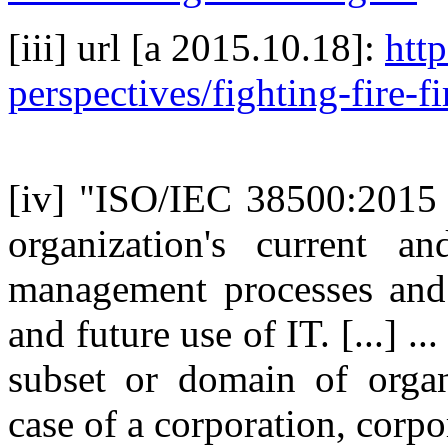
[iii] url [a 2015.10.18]:
htt
perspectives/fighting-fire-f
[iv] "ISO/IEC 38500:2015 a
organization's current a
management processes and d
and future use of IT. [...] .
subset or domain of organ
case of a corporation, corp